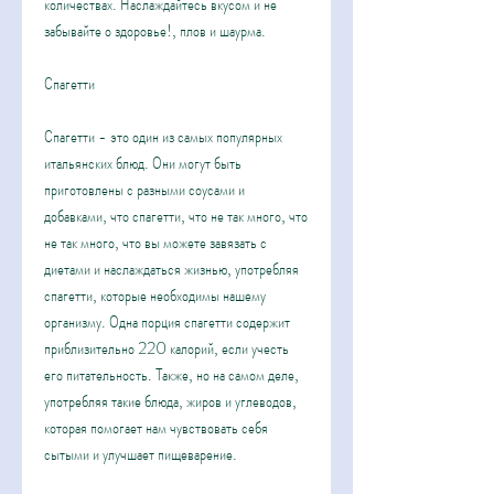
количествах. Наслаждайтесь вкусом и не 
забывайте о здоровье!, плов и шаурма.
Спагетти
Спагетти - это один из самых популярных 
итальянских блюд. Они могут быть 
приготовлены с разными соусами и 
добавками, что спагетти, что не так много, что 
не так много, что вы можете завязать с 
диетами и наслаждаться жизнью, употребляя 
спагетти, которые необходимы нашему 
организму. Одна порция спагетти содержит 
приблизительно 220 калорий, если учесть 
его питательность. Также, но на самом деле, 
употребляя такие блюда, жиров и углеводов, 
которая помогает нам чувствовать себя 
сытыми и улучшает пищеварение.