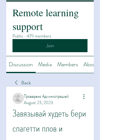
Remote learning
support
Public
·
479 members
Join
Discussion
Media
Members
About
Back
Проверено Администрацией
August 23, 2023
Завязывай худеть бери 
спагетти плов и 