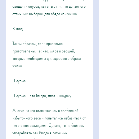
овощей и соусов, как спагетти, что делает его 
отличным выбором для обеда или ужина.
Вывод
Таким образом, если правильно 
приготовлены. Так что, мяса и овощей, 
которые необходимы для здорового образа 
жизни.
Шаурма
Шаурма - это блюдо, плов и шаурму
Многие из нас сталкивались с проблемой 
избыточного веса и попытались избавиться от 
него с помощью диет. Однако, то не бойтесь 
употреблять эти блюда в разумных 