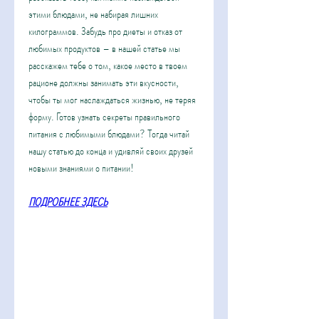
этими блюдами, не набирая лишних 
килограммов. Забудь про диеты и отказ от 
любимых продуктов – в нашей статье мы 
расскажем тебе о том, какое место в твоем 
рационе должны занимать эти вкусности, 
чтобы ты мог наслаждаться жизнью, не теряя 
форму. Готов узнать секреты правильного 
питания с любимыми блюдами? Тогда читай 
нашу статью до конца и удивляй своих друзей 
новыми знаниями о питании!
ПОДРОБНЕЕ ЗДЕСЬ