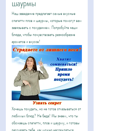
шаурмы
Наш заведение предлагает самые вкусные 
спагетти плов и шаурмы, которые помогут вам 
завязывать с похудением. Попробуйте наши 
блюда, чтобы почувствовать разнообразие 
ароматов и вкусов!
Хочешь похудеть, но не готов отказываться от 
любимых блюд? Не беда! Мы знаем, что ты 
обожаешь спагетти, плов и шаурму, и готовы 
рассказать тебе, как можно наслаждаться 