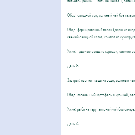
питьевой режим – пить не менее 1, зеленый
Обед: овощной суп, зеленый чай без сахара
Обед: фаршированный перец (фарш из индей
свежий овощной салат, компот из сухофрук
Ужин: тушеные овощи с курицей, свежий ов
День 8
Завтрак: овсяная каша на воде, зеленый чай
Обед: запеченный картофель с курицей, ово
Ужин: рыба на пару, зеленый чай без сахара
День 4