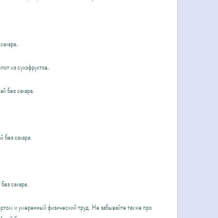
 сахара.
пот из сухофруктов.
ай без сахара.
й без сахара.
 без сахара.
ортом и умеренный физический труд. Не забывайте также про 