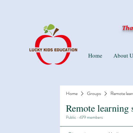
Than
Home
About U
Home
Groups
Remote lear
Remote learning 
Public
·
479 members