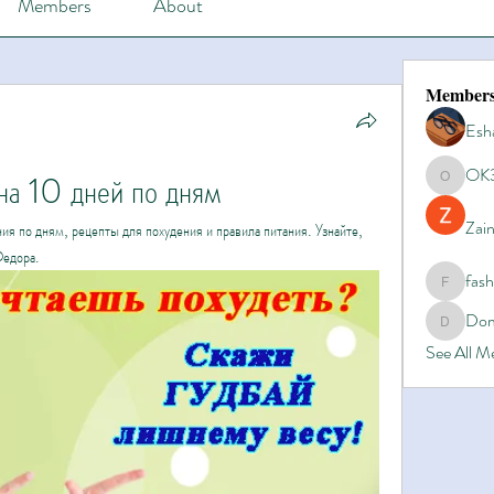
Members
About
Member
Esh
OK
на 10 дней по дням
OK365
Zain
ия по дням, рецепты для похудения и правила питания. Узнайте, 
Федора.
fas
fashionl
Dom
Domino8
See All 