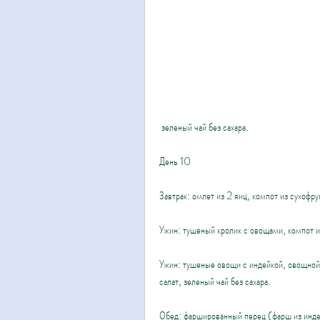
 зеленый чай без сахара.
День 10
Завтрак: омлет из 2 яиц, компот из сухофру
Ужин: тушеный кролик с овощами, компот и
Ужин: тушеные овощи с индейкой, овощной 
салат, зеленый чай без сахара.
Обед: фаршированный перец (фарш из индей