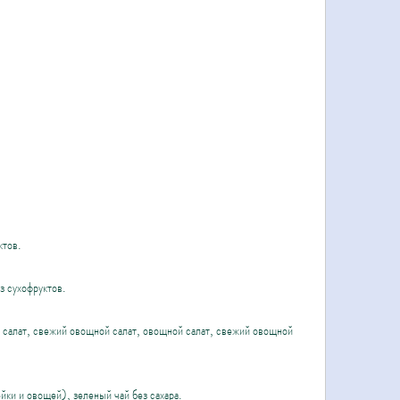
ктов.
з сухофруктов.
салат, свежий овощной салат, овощной салат, свежий овощной 
ки и овощей), зеленый чай без сахара.