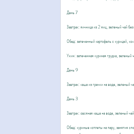
День 7
Завтрак: яичница из 2 яиц, зеленый чай без
Обед: запеченный картофель с курицей, ком
Ужин: запеченная куриная грудка, зеленый ч
День 9
Завтрак: каша из гречки на воде, зеленый ча
День 3
Завтрак: овсяная каша на воде, зеленый чай
Обед: куриные котлеты на пару, занятия сп