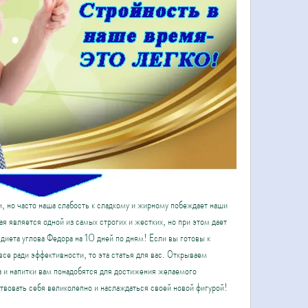
 но часто наша слабость к сладкому и жирному побеждает наши 
я является одной из самых строгих и жестких, но при этом дает 
 диета углова Федора на 10 дней по дням! Если вы готовы к 
все ради эффективности, то эта статья для вас. Открываем 
а и напитки вам понадобятся для достижения желаемого 
твовать себя великолепно и наслаждаться своей новой фигурой!