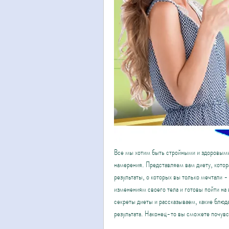
Все мы хотим быть стройными и здоровыми,
намерения. Представляем вам диету, котора
результаты, о которых вы только мечтали -
изменениям своего тела и готовы пойти на 
секреты диеты и рассказываем, какие блюд
результата. Наконец-то вы сможете почувс