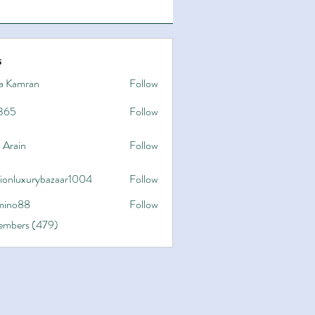
s
a Kamran
Follow
365
Follow
 Arain
Follow
hionluxurybazaar1004
Follow
uxurybazaar1004
ino88
Follow
8
Members (479)