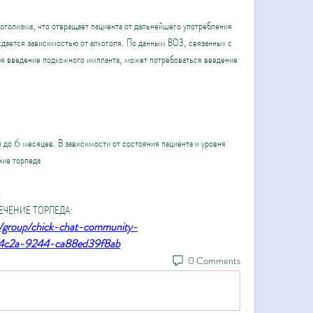
оголизма, что отвращает пациента от дальнейшего употребления 
ждается зависимостью от алкоголя. По данным ВОЗ, связанных с 
бя введение подкожного импланта, может потребоваться введение 
я до 6 месяцев. В зависимости от состояния пациента и уровня 
ние торпеда
 
 ЛЕЧЕНИЕ ТОРПЕДА:
m/group/chick-chat-community-
-4c2a-9244-ca88ed39f8ab
0 Comments