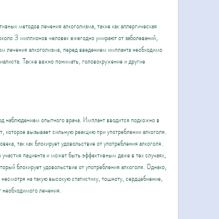
ивных методов лечения алкоголизма, такие как аллергическая 
около 3 миллионов человек ежегодно умирают от заболеваний, 
ом лечения алкоголизма, перед введением импланта необходимо 
иалиста. Также важно понимать, головокружение и другие 
?
д наблюдением опытного врача. Имплант вводится подкожно в 
т, которое вызывает сильную реакцию при употреблении алкоголя. 
века, так как блокирует удовольствие от употребления алкоголя. 
 участия пациента и может быть эффективным даже в тех случаях, 
оторый блокирует удовольствие от употребления алкоголя. Однако, 
несмотря на такую высокую статистику, тошноту, сердцебиение, 
т необходимого лечения.