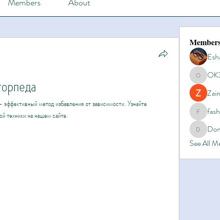
Members
About
Member
Esh
OK
торпеда
OK365
Zain
 эффективный метод избавления от зависимости. Узнайте 
fas
ой техники на нашем сайте.
fashionl
Dom
Domino8
See All 