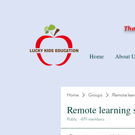
Than
Home
About U
Home
Groups
Remote lear
Remote learning 
Public
·
479 members