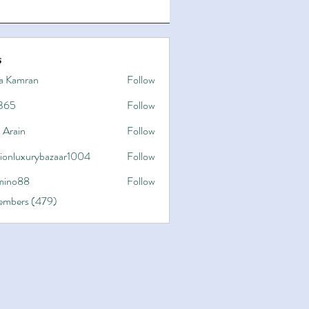
s
a Kamran
Follow
365
Follow
 Arain
Follow
hionluxurybazaar1004
Follow
uxurybazaar1004
ino88
Follow
8
Members (479)