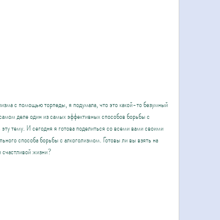
лизма с помощью торпеды, я подумала, что это какой-то безумный 
а самом деле один из самых эффективных способов борьбы с 
эту тему. И сегодня я готова поделиться со всеми вами своими 
ьного способа борьбы с алкоголизмом. Готовы ли вы взять на 
 и счастливой жизни?