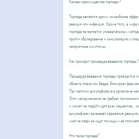
Каковы преимущества торпеды?
Торпеда является одним из наиболее эффект
реакция или инфекция. Кроме того, в мире 
торпеда не является универсальным метод
пройти обследование и консультацию у спец
неприятные симптомы.
Как проходит процедура введения торпеды
Процедура введения торпеды проводится по
область плеча или бедра, блокирует фермен
При наличии дисульфирама в организме чело
Этот метод лечения не требует постоянного
и может не подойти для всех пациентов., к
дисульфирам вызывает серьезную реакцию, 
многие люди не ищут помощи и не получаю
Что такое торпеда?