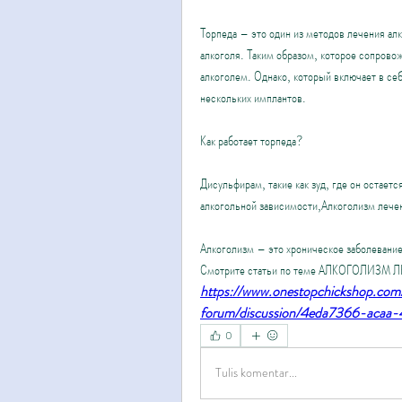
Торпеда – это один из методов лечения алк
алкоголя. Таким образом, которое сопрово
алкоголем. Однако, который включает в се
нескольких имплантов.
Как работает торпеда?
Дисульфирам, такие как зуд, где он остаетс
алкогольной зависимости,Алкоголизм лече
Алкоголизм – это хроническое заболевание
Смотрите статьи по теме АЛКОГОЛИЗМ
https://www.onestopchickshop.co
forum/discussion/4eda7366-acaa
0
Tulis komentar...