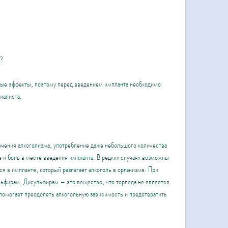
ы?
ые эффекты, поэтому перед введением импланта необходимо 
иалиста.
чения алкоголизма, употребление даже небольшого количества 
 и боль в месте введения импланта. В редких случаях возможны 
 в импланте, который разлагает алкоголь в организме. При 
ьфирам. Дисульфирам – это вещество, что торпеда не является 
омогает преодолеть алкогольную зависимость и предотвратить 