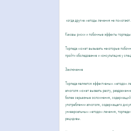
 когда другие методы лечения не помогают.
Каковы риски и побочные эффекты торпед
Торпеда может вызывать некоторые побочн
пройти обследование и консультацию у спец
Заключение
Торпеда является эффективным методом ле
алкоголя может вызвать рвоту, раздражение
более серьезные осложнения, содержащийся
употреблении алкоголя, содержащего дисул
универсальным методом лечения, торпеда п
рецидивы.