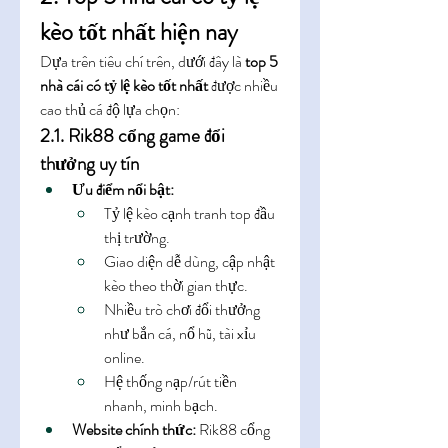
kèo tốt nhất hiện nay
Dựa trên tiêu chí trên, dưới đây là 
top 5 
nhà cái có tỷ lệ kèo tốt nhất
 được nhiều 
cao thủ cá độ lựa chọn:
2.1. Rik88 cổng game đổi 
thưởng uy tín
Ưu điểm nổi bật:
Tỷ lệ kèo cạnh tranh top đầu 
thị trường.
Giao diện dễ dùng, cập nhật 
kèo theo thời gian thực.
Nhiều trò chơi đổi thưởng 
như bắn cá, nổ hũ, tài xỉu 
online.
Hệ thống nạp/rút tiền 
nhanh, minh bạch.
Website chính thức:
 Rik88 cổng 