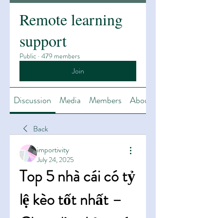
Remote learning
support
Public
·
479 members
Join
Discussion
Media
Members
About
Back
importivity
July 24, 2025
Top 5 nhà cái có tỷ 
lệ kèo tốt nhất – 