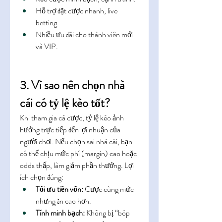
Hỗ trợ đặt cược nhanh, live 
betting.
Nhiều ưu đãi cho thành viên mới 
và VIP.
3. Vì sao nên chọn nhà 
cái có tỷ lệ kèo tốt?
Khi tham gia cá cược, tỷ lệ kèo ảnh 
hưởng trực tiếp đến lợi nhuận của 
người chơi. Nếu chọn sai nhà cái, bạn 
có thể chịu mức phí (margin) cao hoặc 
odds thấp, làm giảm phần thưởng. Lợi 
ích chọn đúng:
Tối ưu tiền vốn:
 Cược cùng mức 
nhưng ăn cao hơn.
Tính minh bạch:
 Không bị “bóp 