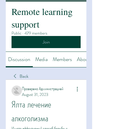
Remote learning
support
Public
·
479 members
Join
Discussion
Media
Members
About
Back
Проверено Администрацией
August 31, 2023
Ялта лечение 
алкоголизма
Ищете эффективный способ борьбы с 