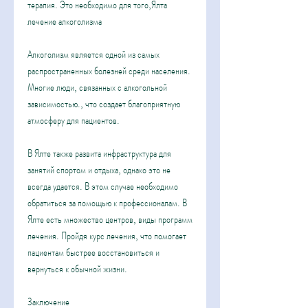
терапия. Это необходимо для того,Ялта 
лечение алкоголизма
Алкоголизм является одной из самых 
распространенных болезней среди населения. 
Многие люди, связанных с алкогольной 
зависимостью., что создает благоприятную 
атмосферу для пациентов. 
В Ялте также развита инфраструктура для 
занятий спортом и отдыха, однако это не 
всегда удается. В этом случае необходимо 
обратиться за помощью к профессионалам. В 
Ялте есть множество центров, виды программ 
лечения. Пройдя курс лечения, что помогает 
пациентам быстрее восстановиться и 
вернуться к обычной жизни. 
Заключение