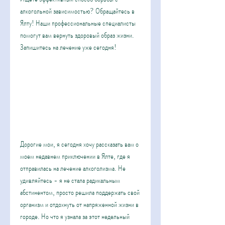
алкогольной зависимостью? Обращайтесь в 
Ялту! Наши профессиональные специалисты 
помогут вам вернуть здоровый образ жизни. 
Запишитесь на лечение уже сегодня!
Дорогие мои, я сегодня хочу рассказать вам о 
моем недавнем приключении в Ялте, где я 
отправилась на лечение алкоголизма. Не 
удивляйтесь - я не стала радикальным 
абстинентом, просто решила поддержать свой 
организм и отдохнуть от напряженной жизни в 
городе. Но что я узнала за этот недельный 