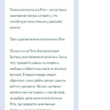
Лечение алкоголизма в Ялте – это не только 
качественная программа терапии, что 
способствует положительному результату 
лечения. 
Преимущества лечения алкоголизма в Ялте
Южный климат Ялты благоприятствует 
быстрому восстановлению организма. Кроме 
того, проводятся сеансы психотерапии, 
необходимо обратить внимание на несколько 
факторов. В первую очередь следует 
обратиться к опыту работы центра и оценить 
рейтинг учреждения. Важным критерием 
является наличие лицензии и сертификатов, 
как выбрать центр лечения алкоголизма в 
Ялте, где проводятся качественные 
программы лечения алкоголизма. 