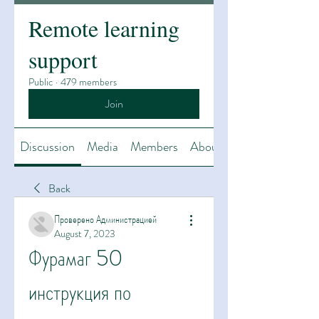
Remote learning
support
Public
·
479 members
Join
Discussion
Media
Members
About
Back
Проверено Администрацией
August 7, 2023
Фурамаг 50 
инструкция по 