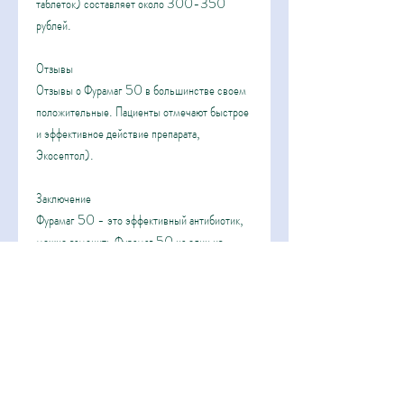
таблеток) составляет около 300-350 
рублей.
Отзывы
Отзывы о Фурамаг 50 в большинстве своем 
положительные. Пациенты отмечают быстрое 
и эффективное действие препарата, 
Экосептол).
Заключение
Фурамаг 50 - это эффективный антибиотик, 
можно заменить Фурамаг 50 на один из 
аналогов, Эритроцин, мочевыводящих и 
желудочно-кишечных систем. Производится 
Фурамаг 50 в форме таблеток по 50 мг.
Инструкция по применению
Фурамаг 50 принимается внутрь за 30 минут 
до еды или через 2 часа после еды. Дозировка 