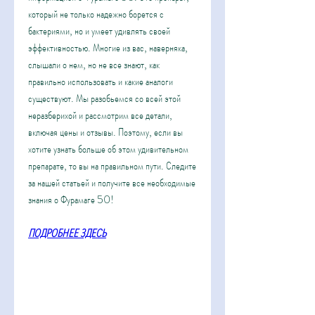
который не только надежно борется с 
бактериями, но и умеет удивлять своей 
эффективностью. Многие из вас, наверняка, 
слышали о нем, но не все знают, как 
правильно использовать и какие аналоги 
существуют. Мы разобьемся со всей этой 
неразберихой и рассмотрим все детали, 
включая цены и отзывы. Поэтому, если вы 
хотите узнать больше об этом удивительном 
препарате, то вы на правильном пути. Следите 
за нашей статьей и получите все необходимые 
знания о Фурамаге 50!
ПОДРОБНЕЕ ЗДЕСЬ