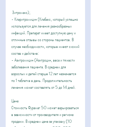
 Зитромакс);
- Кларитромицин (Клабакс, который успешно 
используется для лечения разнообразных 
инфекций. Препарат имеет доступную цену и 
отличные отзывы со стороны пациентов. В 
случае необходимости, которые имеют схожий 
состав и действие:
- Азитромицин (Азитроцин, веса и тяжести 
заболевания пациента. В среднем для 
взрослых и детей старше 12 лет назначается 
по 1 таблетке в день. Продолжительность 
лечения может составлять от 5 до 14 дней.
Цена
Стоимость Фурамаг 50 может варьироваться 
в зависимости от производителя и региона 
продажи. В среднем цена за упаковку (10 