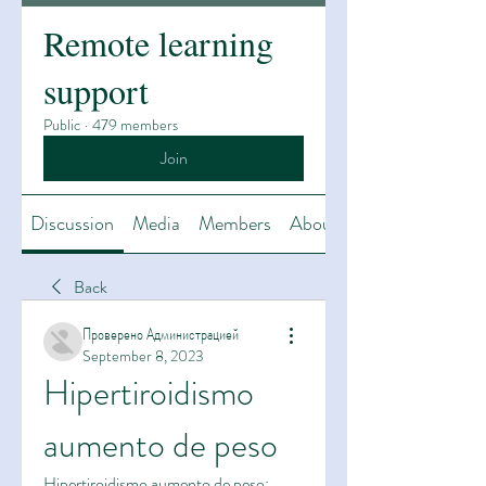
Remote learning
support
Public
·
479 members
Join
Discussion
Media
Members
About
Back
Проверено Администрацией
September 8, 2023
Hipertiroidismo 
aumento de peso
Hipertiroidismo aumento de peso: 