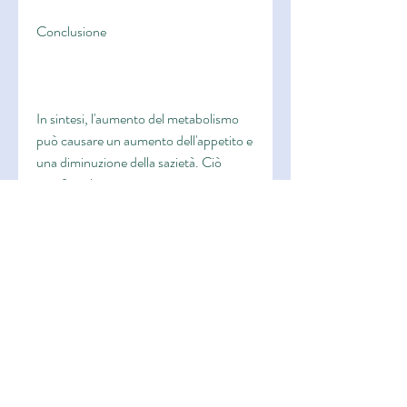
Conclusione
In sintesi, l'aumento del metabolismo 
può causare un aumento dell'appetito e 
una diminuzione della sazietà. Ciò 
significa che una persona con 
hipertiroidismo potrebbe mangiare più 
del solito, pur bruciando più calorie. 
Questo può portare ad un aumento di 
peso.
Altri fattori che contribuiscono 
all'aumento di peso nell'ipertiroidismo