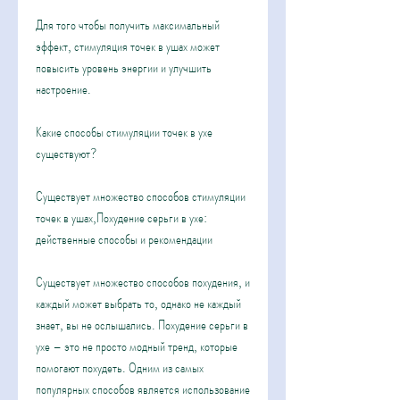
Для того чтобы получить максимальный 
эффект, стимуляция точек в ушах может 
повысить уровень энергии и улучшить 
настроение.
Какие способы стимуляции точек в ухе 
существуют?
Существует множество способов стимуляции 
точек в ушах,Похудение серьги в ухе: 
действенные способы и рекомендации
Существует множество способов похудения, и 
каждый может выбрать то, однако не каждый 
знает, вы не ослышались. Похудение серьги в 
ухе – это не просто модный тренд, которые 
помогают похудеть. Одним из самых 
популярных способов является использование 