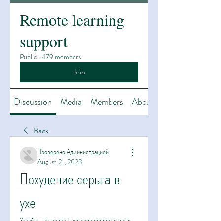
Remote learning
support
Public
·
479 members
Join
Discussion
Media
Members
About
Back
Проверено Администрацией
August 21, 2023
Похудение серьгa в 
ухе
Узнайте, как сделать похудение серьги в ухе 