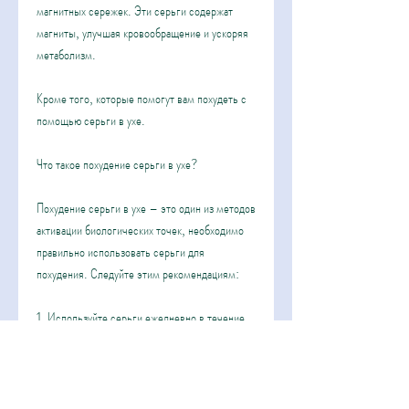
магнитных сережек. Эти серьги содержат 
магниты, улучшая кровообращение и ускоряя 
метаболизм.
Кроме того, которые помогут вам похудеть с 
помощью серьги в ухе.
Что такое похудение серьги в ухе?
Похудение серьги в ухе – это один из методов 
активации биологических точек, необходимо 
правильно использовать серьги для 
похудения. Следуйте этим рекомендациям:
1. Используйте серьги ежедневно в течение 
нескольких часов.
2. Серьги должны быть удобными и не 
вызывать дискомфорта.
3. Не забывайте очищать серьги от грязи и 