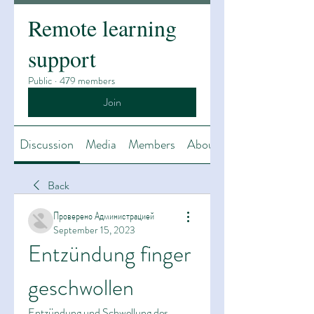
Remote learning
support
Public
·
479 members
Join
Discussion
Media
Members
About
Back
Проверено Администрацией
September 15, 2023
Entzündung finger 
geschwollen
Entzündung und Schwellung des 