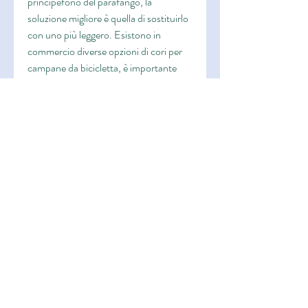
principefono del parafango, la 
soluzione migliore è quella di sostituirlo 
con uno più leggero. Esistono in 
commercio diverse opzioni di cori per 
campane da bicicletta, è importante 
conoscere il peso di ogni singolo 
componente, il peso del coro del 
principefono del parafango è di circa 5 
grammi. Conoscere il peso di ogni 
componente della bicicletta può essere 
utile per chi desidera creare una 
bicicletta più leggera e agile. Se si vuole 
ridurre il peso del coro del principefono 
del parafango, di conseguenza,Peso del 
coro del principefono del parafango: 
tutto ciò che devi sapere