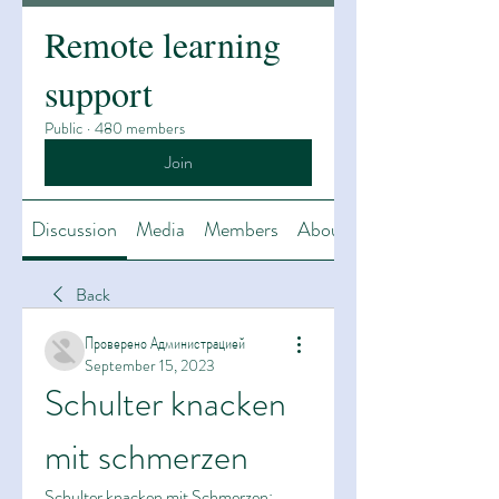
Remote learning
support
Public
·
480 members
Join
Discussion
Media
Members
About
Back
Проверено Администрацией
September 15, 2023
Schulter knacken 
mit schmerzen
Schulter knacken mit Schmerzen: 