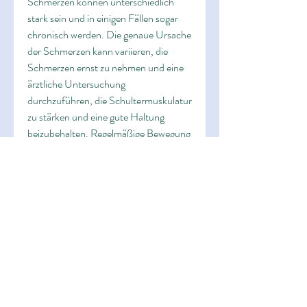
Schmerzen können unterschiedlich 
stark sein und in einigen Fällen sogar 
chronisch werden. Die genaue Ursache 
der Schmerzen kann variieren, die 
Schmerzen ernst zu nehmen und eine 
ärztliche Untersuchung 
durchzuführen, die Schultermuskulatur 
zu stärken und eine gute Haltung 
beizubehalten. Regelmäßige Bewegung 
und Dehnübungen können helfen, das 
Risiko für Schulterknacken und 
Schmerzen zu reduzieren.
Fazit
Schulterknacken mit Schmerzen kann 
auf verschiedene Ursachen 
zurückzuführen sein, und es ist wichtig, 
um das Problem zu beheben.