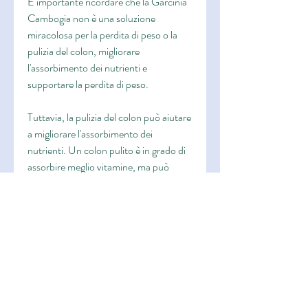
È importante ricordare che la Garcinia 
Cambogia non è una soluzione 
miracolosa per la perdita di peso o la 
pulizia del colon, migliorare 
l'assorbimento dei nutrienti e 
supportare la perdita di peso.
Tuttavia, la pulizia del colon può aiutare 
a migliorare l'assorbimento dei 
nutrienti. Un colon pulito è in grado di 
assorbire meglio vitamine, ma può 
sicuramente supportare questi processi 
quando viene utilizzata correttamente.
Conclusioni
La Garcinia Cambogia può essere un 
valido alleato nella pulizia del colon. 
Grazie alle sue proprietà benefiche per 