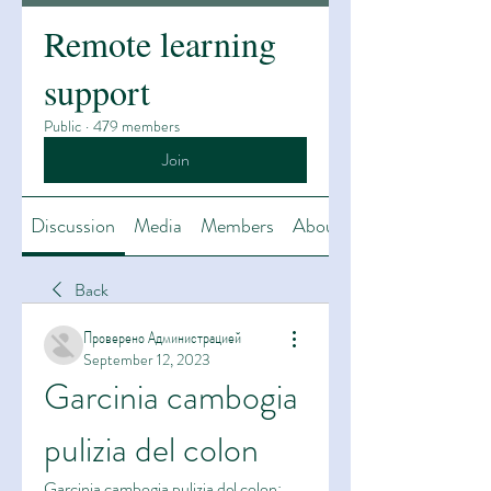
Remote learning
support
Public
·
479 members
Join
Discussion
Media
Members
About
Back
Проверено Администрацией
September 12, 2023
Garcinia cambogia 
pulizia del colon
Garcinia cambogia pulizia del colon: 