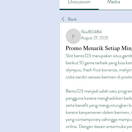
Discussion
Media
Back
filiw80484
August 27, 2025
filiw80484
Promo Menarik Setiap Min
Slot bento123 merupakan situs gambl
berikut 10 game terbaik yang bisa kam
olympus, fresh fruit bonanza, mahjo
coba sendiri sensasi bermain di posi
Bento123 menjadi salah satu program 
pengguna karena menghadirkan berba
serta benefit yang menguntungkan b
karena kenyamanan dalam bermain, v
yang contemporary sehingga mampu m
online. Dengan desain antarmuka ya