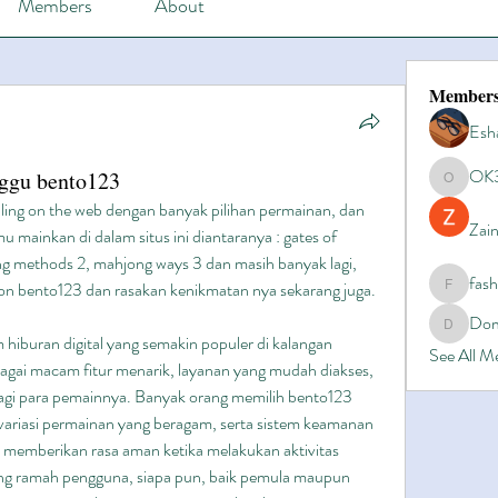
Members
About
Member
Esh
OK
ggu bento123
OK365
ing on the web dengan banyak pilihan permainan, dan 
Zain
u mainkan di dalam situs ini diantaranya : gates of 
ng methods 2, mahjong ways 3 dan masih banyak lagi, 
fas
tion bento123 dan rasakan kenikmatan nya sekarang juga.
fashionl
Dom
Domino8
hiburan digital yang semakin populer di kalangan 
See All 
gai macam fitur menarik, layanan yang mudah diakses, 
agi para pemainnya. Banyak orang memilih bento123 
ariasi permainan yang beragam, serta sistem keamanan 
emberikan rasa aman ketika melakukan aktivitas 
ng ramah pengguna, siapa pun, baik pemula maupun 