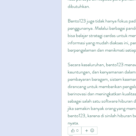
dibutuhkan.
Bento123 juga tidak hanya fokus pada
penggunanya. Melalui berbagai pandu
bisa belajar strategi cerdas untuk 
informasi yang mudah diakses ini, p
berpengalaman dan menikmati setiap
Secara keseluruhan, bento123 menaw
keuntungan, dan kenyamanan dalam sat
pembayaran beragam, sistem keaman
dirancang untuk memberikan pengalam
berinovasi dan meningkatkan kualita
sebagai salah satu software hiburan d
jika semakin banyak orang yang memi
bento123, karena di sinilah hiburan 
nyata.
0