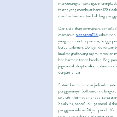
menyenangkan sekaligus meningkatka
faktor yang membuat bento123 tidak 
memberikan nilai tambah bagi pengg
Dari sisi pilihan permainan, bento12
memenuhi 
slot bento123
kebutuhan h
yang cocok untuk pemula, hingga pe
berpengalaman. Dengan dukungan tek
kualitas grafis yang tajam, tampilan 
bisa bermain tanpa kendala. Bagi pem
juga sudah dioptimalkan dalam versi m
dengan lancar.
Sistem keamanan menjadi salah sat
penggunanya. Software ini dilengkapi
seluruh information pribadi serta tran
Selain itu, bento123 juga memiliki t
pengguna selama 24 jam penuh. Kehad
rasa percaya diri kepada para pema