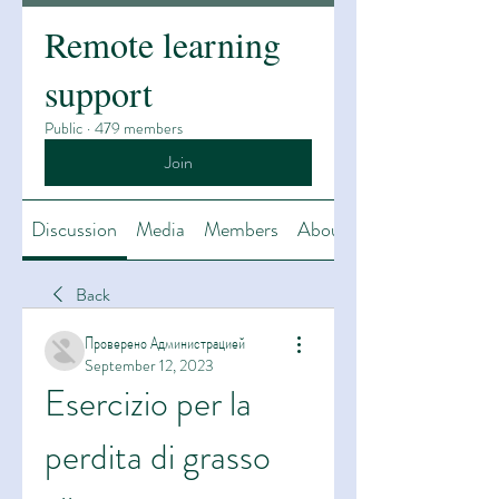
Remote learning
support
Public
·
479 members
Join
Discussion
Media
Members
About
Back
Проверено Администрацией
September 12, 2023
Esercizio per la 
perdita di grasso 