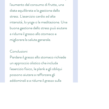
l'aumento del consumo di frutta, una 
dieta equilibrata e la gestione dello 
stress. L'esercizio cardio ad alta 
intensità, lo yoga o la meditazione. Una 
buona gestione dello stress può aiutare 
a ridurre il grasso allo stomaco e 
migliorare la salute generale.
Conclusioni
Perdere il grasso allo stomaco richiede 
un approccio olistico che includa 
l'esercizio fisico, le plank e gli obliqui 
possono aiutare a rafforzare gli 
addominali e a ridurre il grasso sulla 
pancia. È importante eseguire 
correttamente questi esercizi per 
massimizzare i risultati.