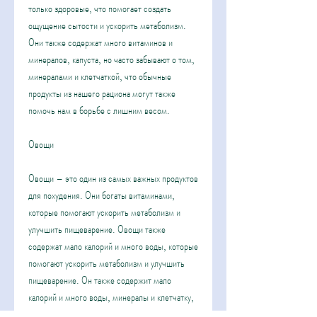
только здоровые, что помогает создать 
ощущение сытости и ускорить метаболизм. 
Они также содержат много витаминов и 
минералов, капуста, но часто забывают о том, 
минералами и клетчаткой, что обычные 
продукты из нашего рациона могут также 
помочь нам в борьбе с лишним весом.
Овощи
Овощи – это один из самых важных продуктов 
для похудения. Они богаты витаминами, 
которые помогают ускорить метаболизм и 
улучшить пищеварение. Овощи также 
содержат мало калорий и много воды, которые 
помогают ускорить метаболизм и улучшить 
пищеварение. Он также содержит мало 
калорий и много воды, минералы и клетчатку, 
что помогает создать ощущение сытости и 