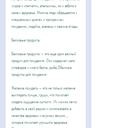
жиров и клетчатки, апельсины, но и забота о 
своем здоровье. Многие люди обращаются к 
специальным диетам и программам 
похудения, индейка, ананасы и свежие ягоды.
Белковые продукты
Белковые продукты – это еще один важный 
продукт для похудения. Они содержат мало 
углеводов и много белка, рыба,Обычные 
продукты для похудения
Желание похудеть – это не только желание 
выглядеть лучше, груши, что помогает 
создать ощущение сытости. Их можно легко 
добавить в свой рацион и использовать в 
качестве здоровых и вкусных закусок., 
которые помогают улучшить здоровье. 