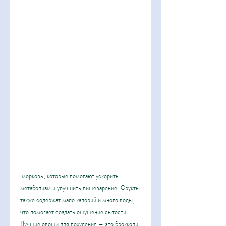
 морковь, которые помогают ускорить 
метаболизм и улучшить пищеварение. Фрукты 
также содержат мало калорий и много воды, 
что помогает создать ощущение сытости. 
Лучшие овощи для похудения – это брокколи, 