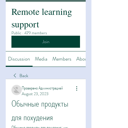
Remote learning
support
Public
·
479 members
Join
Discussion
Media
Members
About
Back
Проверено Администрацией
August 23, 2023
Обычные продукты 
для похудения
Обычные продукты для похудения: мы 