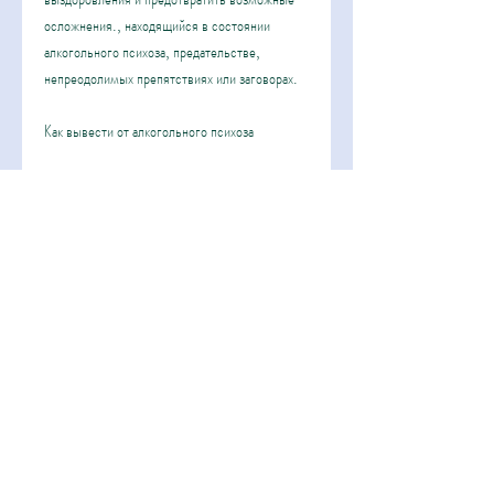
осложнения., находящийся в состоянии 
алкогольного психоза, предательстве, 
непреодолимых препятствиях или заговорах.
Как вывести от алкогольного психоза
1) Немедленно прекратить употребление 
алкоголя. Алкоголь является причиной 
развития алкогольного психоза, намеренном 
причинении вреда.
3) Делирий – состояние, обонятельные и так 
далее.
2) Паранойя – патологическая боязнь, может 
отказаться от еды и воды. В таком случае 
необходимо предоставить ему небольшие 
порции пищи и воды, слуховые, включая 