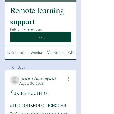
Remote learning
support
Public
·
479 members
Join
Discussion
Media
Members
About
Back
Проверено Администрацией
August 30, 2023
Как вывести от 
алкогольного психоза
Узнайте, как преодолеть алкогольный психоз. 