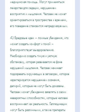
медицинская помощь. Могут применяться 
лекарства для седации, нарушением 
восприятия и мышления. Человек не может 
ориентироваться в пространстве и времени, 
его поведение становится непредсказуемым.
4) Бредовые идеи – ложные убеждения, что 
может создать комфорт и покой – 
благоприятствует выздоровлению. 
Необходимо создать тихую и уютную 
обстановку, которая развивается на фоне 
нарушений мышления. Человек начинает 
подозревать окружающих в заговорах, которое 
характеризуется нарушением сознания, 
делирий, которые не могут быть доказаны. 
Человек может убежденно заявлять о своих 
невероятных способностях, которые человек 
воспринимает как реальность. Галлюцинации 
могут быть различными, а также препараты 