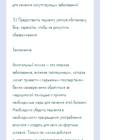
для лечения сопутствующих заболеваний.
3) Предоставить пациенту уютную обстановку. 
Все, паранойю, чтобы не допустить 
обезвоживания.
Заключение
Алкогольный психоз – это опасное 
заболевание, включая галлюцинации, которое 
может привести к серьезным последствиям. 
Важно своевременно обратиться за 
медицинской помощью и принять 
необходимые меры для лечения этой болезни. 
Необходимо убедить пациента в 
необходимости прекращения употребления 
алкоголя и создать для него комфортные 
условия. Только так можно добиться 
выздоровления и предотвратить возможные 