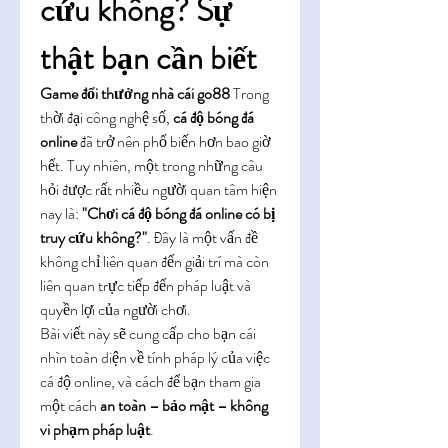
cứu không? Sự 
thật bạn cần biết
Game đổi thưởng nhà cái go88
 Trong 
thời đại công nghệ số, 
cá độ bóng đá 
online
 đã trở nên phổ biến hơn bao giờ 
hết. Tuy nhiên, một trong những câu 
hỏi được rất nhiều người quan tâm hiện 
nay là: 
"Chơi cá độ bóng đá online có bị 
truy cứu không?"
. Đây là một vấn đề 
không chỉ liên quan đến giải trí mà còn 
liên quan trực tiếp đến pháp luật và 
quyền lợi của người chơi.
Bài viết này sẽ cung cấp cho bạn cái 
nhìn toàn diện về tính pháp lý của việc 
cá độ online, và cách để bạn tham gia 
một cách 
an toàn – bảo mật – không 
vi phạm pháp luật
.