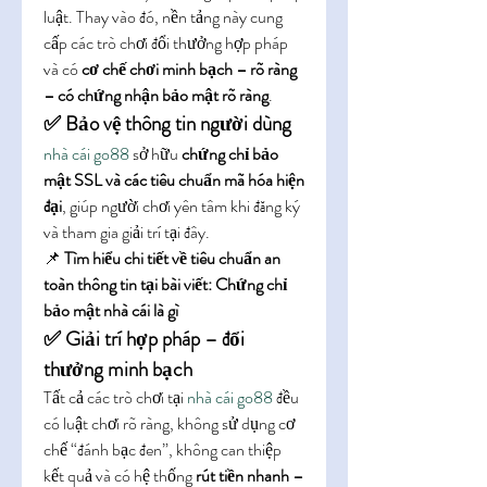
luật. Thay vào đó, nền tảng này cung 
cấp các trò chơi đổi thưởng hợp pháp 
và có 
cơ chế chơi minh bạch – rõ ràng 
– có chứng nhận bảo mật rõ ràng
.
✅ Bảo vệ thông tin người dùng
nhà cái go88
 sở hữu 
chứng chỉ bảo 
mật SSL và các tiêu chuẩn mã hóa hiện 
đại
, giúp người chơi yên tâm khi đăng ký 
và tham gia giải trí tại đây.
📌 
Tìm hiểu chi tiết về tiêu chuẩn an 
toàn thông tin tại bài viết: Chứng chỉ 
bảo mật nhà cái là gì
✅ Giải trí hợp pháp – đổi 
thưởng minh bạch
Tất cả các trò chơi tại 
nhà cái go88
 đều 
có luật chơi rõ ràng, không sử dụng cơ 
chế “đánh bạc đen”, không can thiệp 
kết quả và có hệ thống 
rút tiền nhanh – 