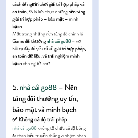
cách để người chơi giải trí hợp pháp và 
an toàn
, đó là lựa chọn những 
nền tảng 
giải trí hợp pháp – bảo mật – minh 
bạch
.
Một trong những nền tảng đó chính là 
Game đổi thưởng 
nhà cái go88
 – nơi 
hội tụ đầy đủ yếu tố về 
giải trí hợp pháp, 
an toàn dữ liệu, và trải nghiệm minh 
bạch
 cho người chơi.
5. 
nhà cái go88
 – Nền 
tảng đổi thưởng uy tín, 
bảo mật và minh bạch
✅ Không cá độ trái phép
nhà cái go88
 không tổ chức cá độ bóng 
đá theo kiểu truyền thống vi phạm pháp 