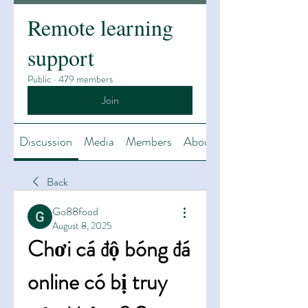
Remote learning
support
Public
·
479 members
Join
Discussion
Media
Members
About
Back
Go88food
August 8, 2025
Chơi cá độ bóng đá 
online có bị truy 