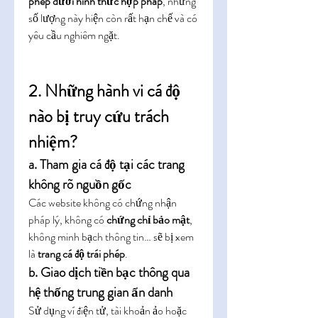
phép dưới hình thức hợp pháp
, nhưng 
số lượng này hiện còn rất hạn chế và có 
yêu cầu nghiêm ngặt.
2. Những hành vi cá độ 
nào bị truy cứu trách 
nhiệm?
a. Tham gia cá độ tại các trang 
không rõ nguồn gốc
Các website không có chứng nhận 
pháp lý, không có 
chứng chỉ bảo mật
, 
không minh bạch thông tin… sẽ bị xem 
là 
trang cá độ trái phép
.
b. Giao dịch tiền bạc thông qua 
hệ thống trung gian ẩn danh
Sử dụng ví điện tử, tài khoản ảo hoặc 