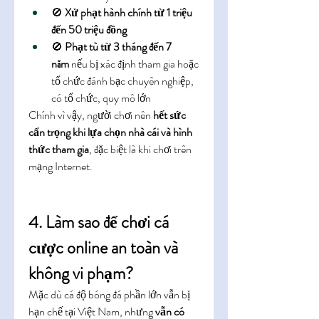
🚫 
Xử phạt hành chính từ 1 triệu 
đến 50 triệu đồng
🚫 
Phạt tù từ 3 tháng đến 7 
năm
 nếu bị xác định tham gia hoặc 
tổ chức đánh bạc chuyên nghiệp, 
có tổ chức, quy mô lớn
Chính vì vậy, người chơi nên 
hết sức 
cẩn trọng khi lựa chọn nhà cái và hình 
thức tham gia
, đặc biệt là khi chơi trên 
mạng Internet.
4. Làm sao để chơi cá 
cược online an toàn và 
không vi phạm?
Mặc dù cá độ bóng đá phần lớn vẫn bị 
hạn chế tại Việt Nam, nhưng 
vẫn có 