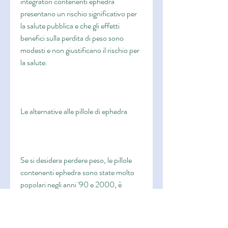
integratori contenenti ephedra 
presentano un rischio significativo per 
la salute pubblica e che gli effetti 
benefici sulla perdita di peso sono 
modesti e non giustificano il rischio per 
la salute.
Le alternative alle pillole di ephedra
Se si desidera perdere peso, le pillole 
contenenti ephedra sono state molto 
popolari negli anni '90 e 2000, è 
importante adottare uno stile di vita 
attivo e una dieta equilibrata, e chiedere 
consiglio a un professionista sanitario 