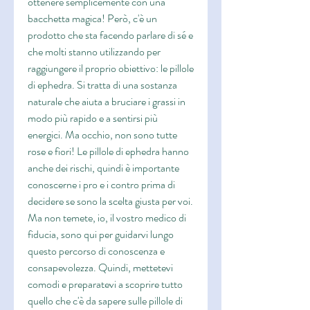
ottenere semplicemente con una 
bacchetta magica! Però, c'è un 
prodotto che sta facendo parlare di sé e 
che molti stanno utilizzando per 
raggiungere il proprio obiettivo: le pillole 
di ephedra. Si tratta di una sostanza 
naturale che aiuta a bruciare i grassi in 
modo più rapido e a sentirsi più 
energici. Ma occhio, non sono tutte 
rose e fiori! Le pillole di ephedra hanno 
anche dei rischi, quindi è importante 
conoscerne i pro e i contro prima di 
decidere se sono la scelta giusta per voi. 
Ma non temete, io, il vostro medico di 
fiducia, sono qui per guidarvi lungo 
questo percorso di conoscenza e 
consapevolezza. Quindi, mettetevi 
comodi e preparatevi a scoprire tutto 
quello che c'è da sapere sulle pillole di 