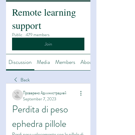
Remote learning
support
Public
·
479 members
Join
Discussion
Media
Members
About
Back
Проверено Администрацией
September 7, 2023
Perdita di peso 
ephedra pillole
Perdi peso velocemente con le pillole di 